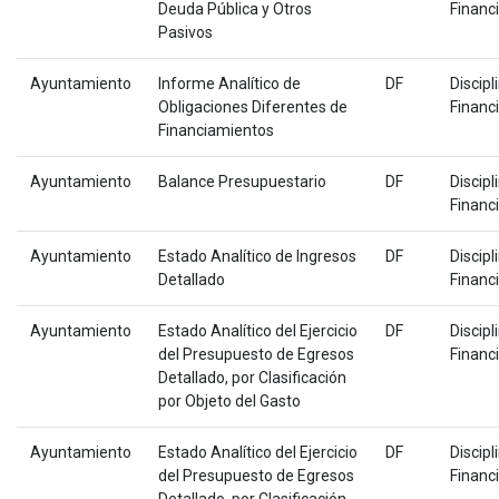
Deuda Pública y Otros
Financ
Pasivos
Ayuntamiento
Informe Analítico de
DF
Discipl
Obligaciones Diferentes de
Financ
Financiamientos
Ayuntamiento
Balance Presupuestario
DF
Discipl
Financ
Ayuntamiento
Estado Analítico de Ingresos
DF
Discipl
Detallado
Financ
Ayuntamiento
Estado Analítico del Ejercicio
DF
Discipl
del Presupuesto de Egresos
Financ
Detallado, por Clasificación
por Objeto del Gasto
Ayuntamiento
Estado Analítico del Ejercicio
DF
Discipl
del Presupuesto de Egresos
Financ