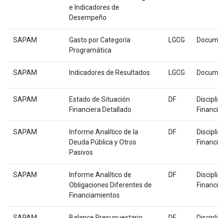
e Indicadores de
Desempeño
SAPAM
Gasto por Categoría
LGCG
Docum
Programática
SAPAM
Indicadores de Resultados
LGCG
Docum
SAPAM
Estado de Situación
DF
Discipl
Financiera Detallado
Financ
SAPAM
Informe Analítico de la
DF
Discipl
Deuda Pública y Otros
Financ
Pasivos
SAPAM
Informe Analítico de
DF
Discipl
Obligaciones Diferentes de
Financ
Financiamientos
SAPAM
Balance Presupuestario
DF
Discipl