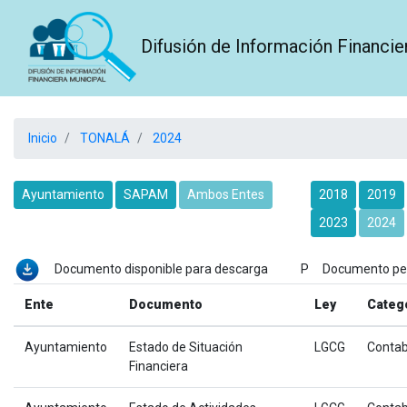
Difusión de Información Financie
Inicio
TONALÁ
2024
Ayuntamiento
SAPAM
Ambos Entes
2018
2019
2023
2024
Documento disponible para descarga P Documento p
Ente
Documento
Ley
Categ
Ayuntamiento
Estado de Situación
LGCG
Contab
Financiera