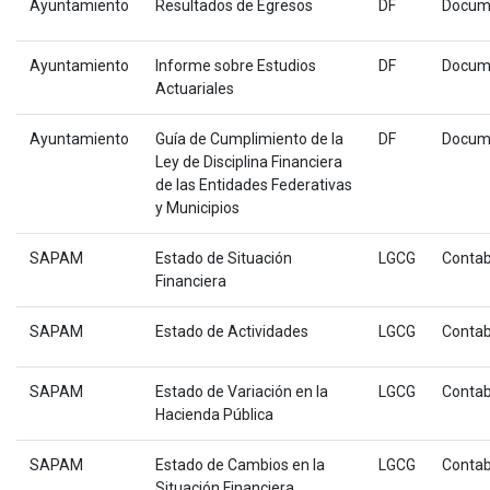
Ayuntamiento
Resultados de Egresos
DF
Docum
Ayuntamiento
Informe sobre Estudios
DF
Docum
Actuariales
Ayuntamiento
Guía de Cumplimiento de la
DF
Docum
Ley de Disciplina Financiera
de las Entidades Federativas
y Municipios
SAPAM
Estado de Situación
LGCG
Contab
Financiera
SAPAM
Estado de Actividades
LGCG
Contab
SAPAM
Estado de Variación en la
LGCG
Contab
Hacienda Pública
SAPAM
Estado de Cambios en la
LGCG
Contab
Situación Financiera