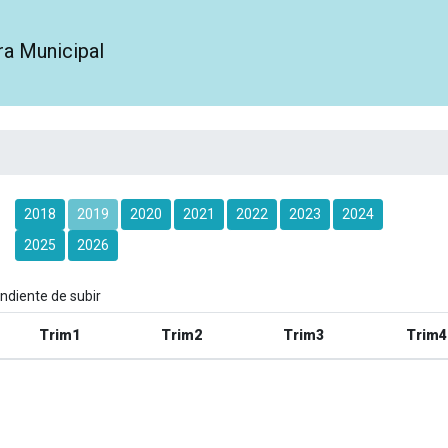
ra Municipal
2018
2019
2020
2021
2022
2023
2024
2025
2026
endiente de subir
Trim1
Trim2
Trim3
Trim4