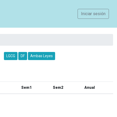
Iniciar sesión
LGCG
DF
Ambas Leyes
Sem1
Sem2
Anual