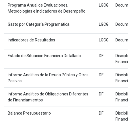
Programa Anual de Evaluaciones,
LGCG
Docum
Metodologías e Indicadores de Desempeño
Gasto por Categoría Programática
LGCG
Docum
Indicadores de Resultados
LGCG
Docum
Estado de Situación Financiera Detallado
DF
Discipl
Financ
Informe Analítico de la Deuda Pública y Otros
DF
Discipl
Pasivos
Financ
Informe Analítico de Obligaciones Diferentes
DF
Discipl
de Financiamientos
Financ
Balance Presupuestario
DF
Discipl
Financ