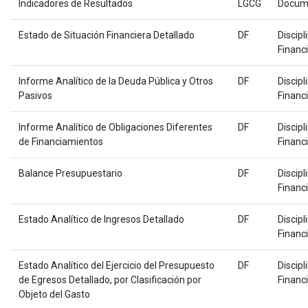
Indicadores de Resultados
LGCG
Docum
Estado de Situación Financiera Detallado
DF
Discipl
Financ
Informe Analítico de la Deuda Pública y Otros
DF
Discipl
Pasivos
Financ
Informe Analítico de Obligaciones Diferentes
DF
Discipl
de Financiamientos
Financ
Balance Presupuestario
DF
Discipl
Financ
Estado Analítico de Ingresos Detallado
DF
Discipl
Financ
Estado Analítico del Ejercicio del Presupuesto
DF
Discipl
de Egresos Detallado, por Clasificación por
Financ
Objeto del Gasto