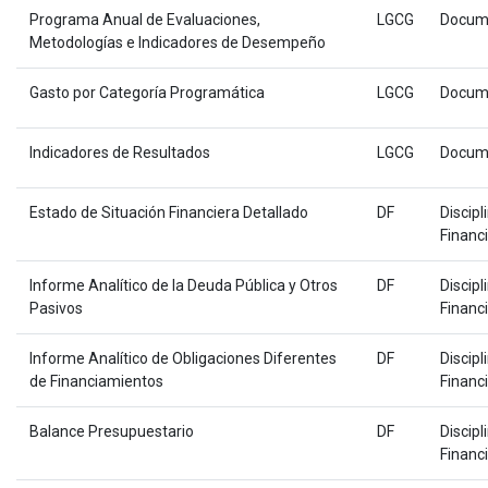
Programa Anual de Evaluaciones,
LGCG
Docum
Metodologías e Indicadores de Desempeño
Gasto por Categoría Programática
LGCG
Docum
Indicadores de Resultados
LGCG
Docum
Estado de Situación Financiera Detallado
DF
Discipl
Financ
Informe Analítico de la Deuda Pública y Otros
DF
Discipl
Pasivos
Financ
Informe Analítico de Obligaciones Diferentes
DF
Discipl
de Financiamientos
Financ
Balance Presupuestario
DF
Discipl
Financ