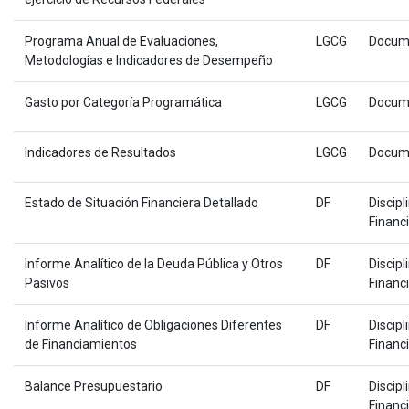
Programa Anual de Evaluaciones,
LGCG
Docum
Metodologías e Indicadores de Desempeño
Gasto por Categoría Programática
LGCG
Docum
Indicadores de Resultados
LGCG
Docum
Estado de Situación Financiera Detallado
DF
Discipl
Financ
Informe Analítico de la Deuda Pública y Otros
DF
Discipl
Pasivos
Financ
Informe Analítico de Obligaciones Diferentes
DF
Discipl
de Financiamientos
Financ
Balance Presupuestario
DF
Discipl
Financ