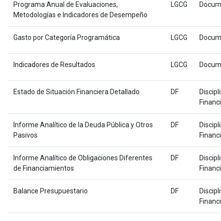
Programa Anual de Evaluaciones,
LGCG
Docum
Metodologías e Indicadores de Desempeño
Gasto por Categoría Programática
LGCG
Docum
Indicadores de Resultados
LGCG
Docum
Estado de Situación Financiera Detallado
DF
Discipl
Financ
Informe Analítico de la Deuda Pública y Otros
DF
Discipl
Pasivos
Financ
Informe Analítico de Obligaciones Diferentes
DF
Discipl
de Financiamientos
Financ
Balance Presupuestario
DF
Discipl
Financ