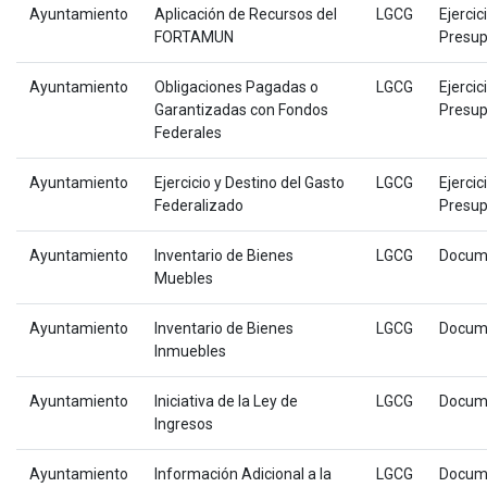
Ayuntamiento
Aplicación de Recursos del
LGCG
Ejercic
FORTAMUN
Presup
Ayuntamiento
Obligaciones Pagadas o
LGCG
Ejercic
Garantizadas con Fondos
Presup
Federales
Ayuntamiento
Ejercicio y Destino del Gasto
LGCG
Ejercic
Federalizado
Presup
Ayuntamiento
Inventario de Bienes
LGCG
Docum
Muebles
Ayuntamiento
Inventario de Bienes
LGCG
Docum
Inmuebles
Ayuntamiento
Iniciativa de la Ley de
LGCG
Docum
Ingresos
Ayuntamiento
Información Adicional a la
LGCG
Docum