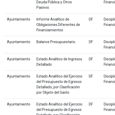
Deuda Pública y Otros
Financ
Pasivos
Ayuntamiento
Informe Analítico de
DF
Discipl
Obligaciones Diferentes de
Financ
Financiamientos
Ayuntamiento
Balance Presupuestario
DF
Discipl
Financ
Ayuntamiento
Estado Analítico de Ingresos
DF
Discipl
Detallado
Financ
Ayuntamiento
Estado Analítico del Ejercicio
DF
Discipl
del Presupuesto de Egresos
Financ
Detallado, por Clasificación
por Objeto del Gasto
Ayuntamiento
Estado Analítico del Ejercicio
DF
Discipl
del Presupuesto de Egresos
Financ