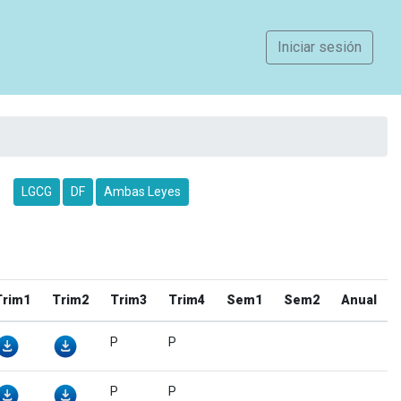
Iniciar sesión
LGCG
DF
Ambas Leyes
Trim1
Trim2
Trim3
Trim4
Sem1
Sem2
Anual
P
P
P
P