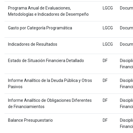
Programa Anual de Evaluaciones,
LGCG
Docum
Metodologías e Indicadores de Desempeño
Gasto por Categoría Programática
LGCG
Docum
Indicadores de Resultados
LGCG
Docum
Estado de Situación Financiera Detallado
DF
Discipl
Financ
Informe Analítico de la Deuda Pública y Otros
DF
Discipl
Pasivos
Financ
Informe Analítico de Obligaciones Diferentes
DF
Discipl
de Financiamientos
Financ
Balance Presupuestario
DF
Discipl
Financ