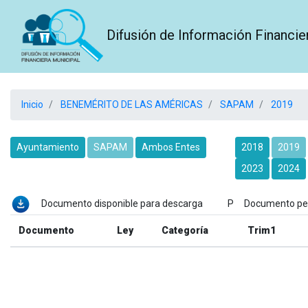
Difusión de Información Financie
Inicio
BENEMÉRITO DE LAS AMÉRICAS
SAPAM
2019
Ayuntamiento
SAPAM
Ambos Entes
2018
2019
2023
2024
Documento disponible para descarga P Documento p
Documento
Ley
Categoría
Trim1