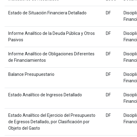
Estado de Situación Financiera Detallado
DF
Discipl
Financ
Informe Analítico de la Deuda Pública y Otros
DF
Discipl
Pasivos
Financ
Informe Analítico de Obligaciones Diferentes
DF
Discipl
de Financiamientos
Financ
Balance Presupuestario
DF
Discipl
Financ
Estado Analítico de Ingresos Detallado
DF
Discipl
Financ
Estado Analítico del Ejercicio del Presupuesto
DF
Discipl
de Egresos Detallado, por Clasificación por
Financ
Objeto del Gasto