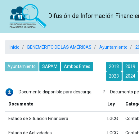
Difusión de Información Financie
Inicio
BENEMÉRITO DE LAS AMÉRICAS
Ayuntamiento
2
Ayuntamiento
SAPAM
Ambos Entes
2018
2019
2023
2024
Documento disponible para descarga P Documento p
Documento
Ley
Categ
Estado de Situación Financiera
LGCG
Contab
Estado de Actividades
LGCG
Contab