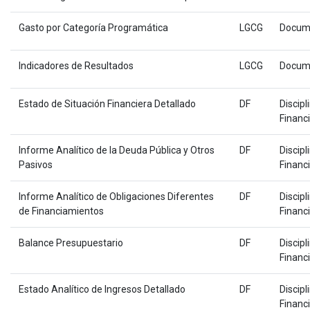
Gasto por Categoría Programática
LGCG
Docum
Indicadores de Resultados
LGCG
Docum
Estado de Situación Financiera Detallado
DF
Discipl
Financ
Informe Analítico de la Deuda Pública y Otros
DF
Discipl
Pasivos
Financ
Informe Analítico de Obligaciones Diferentes
DF
Discipl
de Financiamientos
Financ
Balance Presupuestario
DF
Discipl
Financ
Estado Analítico de Ingresos Detallado
DF
Discipl
Financ